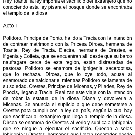
Rey Toante, la ley imponía el sacrificio del extranjero que no
conociendo esta ley pisara el bosque donde se encontraba
el templo de la diosa.
Acto I
Polidoro, Príncipe de Ponto, ha ido a Tracia con la intención
de contraer matrimonio con la Pricesa Dircea, hermana de
Toante, Rey de Tracia. Electra, hermana de Orestes, e
Ifigenia y Cofieta, que se encuentran allí desde que su barco
naufragara cerca de esta región, están disfrazadas de
pastoras. Polidoro se enamora de Iphigenia, sacerdotisa,
que lo rechaza. Dircea, que lo oye todo, acusa al
enamorado de traicionarle, mientras Polidoro se lamenta de
su soledad. Orestes, Príncipe de Micenas, y Pilades, Rey de
Phocis, llegan a Tracia. Realizan este viaje con la intención
de robar la estatua de la diosa Diana y devolverla a
Micenas. Se anuncia el suplicio a que debe someterse a
Orestes para cumplir con la ley del país, según la cual hay
que sacrificar al extranjero que llega al templo de la diosa.
Dircea se enamora de Orestes al verlo y suplica a Iphigenia
que se niegue a ejecutar el sacrificio. Quedan a solas
Iphigenia y Orestes, hermanos que llevan separados desde